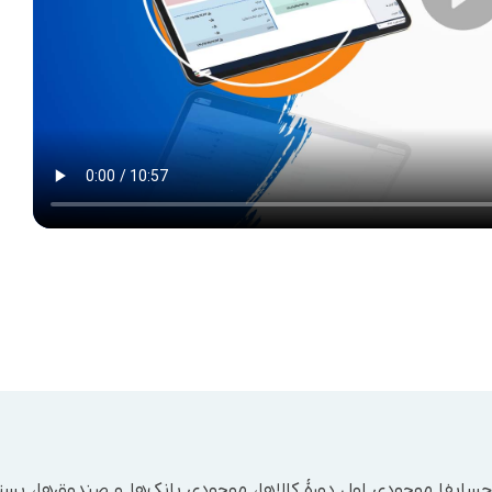
حسابفا موجودی اول دورۀ کالاها، موجودی بانک‌ها و صندوق‌ها، بستان