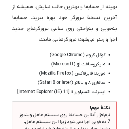
بهینه از حسابفا و بهترین حالت نمایش، همیشه از
آخرین نسخۀ مرورگر خود بهره ببرید. حسابفا
به‌خوبی و به‌راحتی روی تمامی مرورگرهای جدید
اجرا و رندر می‌شود؛ مرورگرهایی مانند:
گوگل کروم (Google Chrome)
مایکروسافت اِج (Microsoft)
موزیلا فایرفاکس (Mozilla Firefox)
سافاری ۸ و بالاتر (Safari 8 or later)
اینترنت اکسپلورر ۱۱ [Internet Explorer (IE) 11]
نکتۀ مهم!
نرم‌افزار آنلاین حسابفا روی سیستم عامل ویندوز
7 به‌خوبی اجرا نمی‌شود زیرا این سیستم عامل،
به‌روز رسانی ندارد و از رده خارج شده است. به